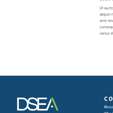
Ut aucto
aliquet 
ante tin
consequ
varius 
C
Abou