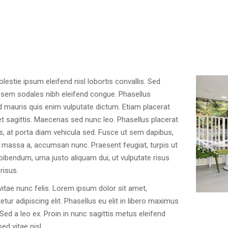
lestie ipsum eleifend nisl lobortis convallis. Sed
sem sodales nibh eleifend congue. Phasellus
 mauris quis enim vulputate dictum. Etiam placerat
t sagittis. Maecenas sed nunc leo. Phasellus placerat
s, at porta diam vehicula sed. Fusce ut sem dapibus,
d massa a, accumsan nunc. Praesent feugiat, turpis ut
a bibendum, urna justo aliquam dui, ut vulputate risus
risus.
vitae nunc felis. Lorem ipsum dolor sit amet,
tur adipiscing elit. Phasellus eu elit in libero maximus
Sed a leo ex. Proin in nunc sagittis metus eleifend
ed vitae nisl.