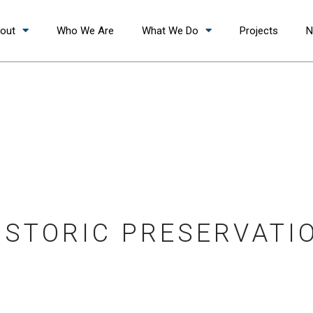
out
Who We Are
What We Do
Projects
N
ISTORIC PRESERVATI