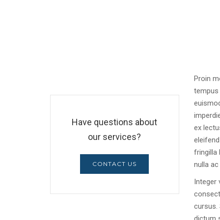
Proin mo
tempus 
euismod
imperdie
Have questions about
ex lectu
our services?
eleifen
fringill
CONTACT US
nulla ac 
Integer 
consecte
cursus. 
dictum s