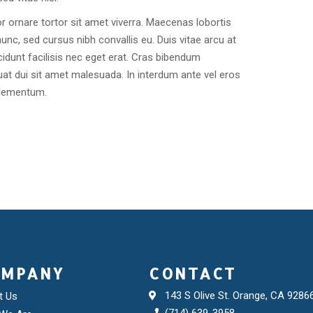
r ornare tortor sit amet viverra. Maecenas lobortis
nunc, sed cursus nibh convallis eu. Duis vitae arcu at
cidunt facilisis nec eget erat. Cras bibendum
at dui sit amet malesuada. In interdum ante vel eros
elementum.
OMPANY
CONTACT
143 S Olive St. Orange, CA 9286
t Us
(714) 639-3958